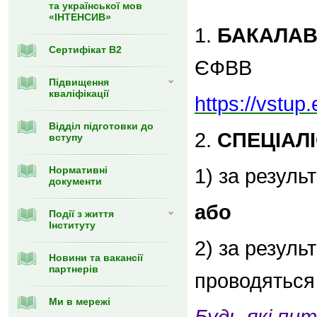
та української мов
«ІНТЕНСИВ»
1.
БАКАЛАВ
Сертифікат В2
ЄФВВ
Підвищення
кваліфікації
https://vstup
Відділ підготовки до
2.
СПЕЦІАЛ
вступу
Нормативні
1) за резул
документи
або
Події з життя
Інституту
2) за резуль
Новини та вакансії
партнерів
проводяться 
Ми в мережі