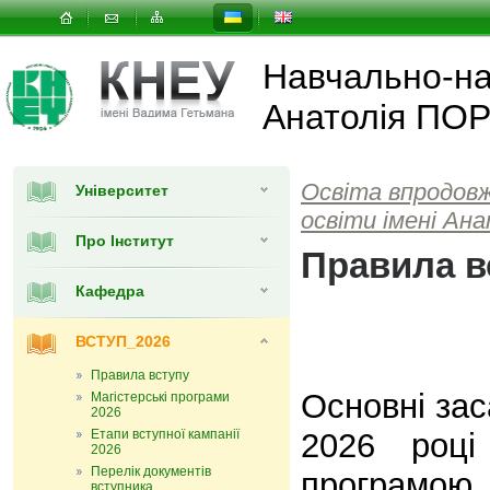
Навчально-нау
Анатолія ПО
Освіта впродов
Університет
освіти імені А
Про Інститут
Правила в
Кафедра
ВСТУП_2026
Правила вступу
Основні зас
Магістерські програми
2026
Етапи вступної кампанії
2026 роц
2026
Перелік документів
програмою
вступника