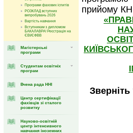
Програми фахових іспитів
прийому К
РОЗКЛАД вступних
випробувань 2026
«ПРАВ
Вартість навчання
НА
Вступникам з дипломом
БАКАЛАВРА! Реєстрація на
ЄВІ/ЄФВВ
ОСВІ
КИЇВСЬКО
Магістерські
програми
Cтудентам освітніх
програм
Вчена рада ННІ
Зверніть 
Центр сертифікації
фахівців зі сталого
розвитку
Науково-освітній
центр інтенсивного
навчання іноземних