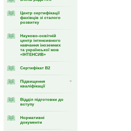
Центр сертифікації
фахівців зі сталого
розвитку
Науково-освітній
центр інтенсивного
навчання іноземних
та української мов
«ІНТЕНСИВ»
Сертифікат В2
Підвищення
кваліфікації
Відділ підготовки до
вступу
Нормативні
документи