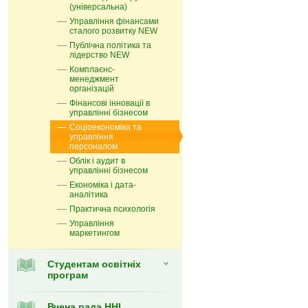
(універсальна)
Управління фінансами
сталого розвитку NEW
Публічна політика та
лідерство NEW
Комплаєнс-
менеджмент
організацій
Фінансові інновації в
управлінні бізнесом
Соціоекономіка та
управління
персоналом
Облік і аудит в
управлінні бізнесом
Економіка і дата-
аналітика
Практична психологія
Управління
маркетингом
Cтудентам освітніх
програм
Вчена рада ННІ