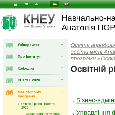
Навчально-нау
Анатолія ПО
Освіта впродов
Університет
освіти імені А
Про Інститут
програми
»
Освіт
Освітній р
Кафедра
ВСТУП_2026
Магістерські
програми
Бізнес-адмін
Освітній рівень магістр
2025
Управління 
Бізнес-адміністрування