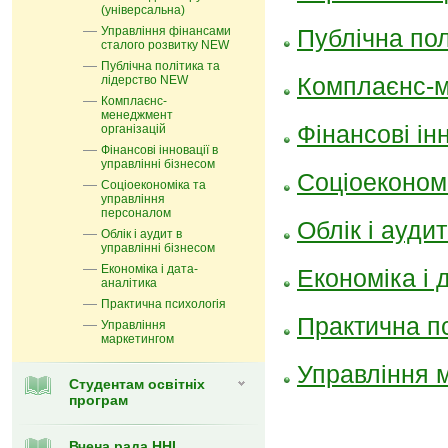
(універсальна)
Управління фінансами
Публічна по
сталого розвитку NEW
Публічна політика та
Комплаєнс-м
лідерство NEW
Комплаєнс-
менеджмент
Фінансові ін
організацій
Фінансові інновації в
управлінні бізнесом
Соціоеконом
Соціоекономіка та
управління
персоналом
Облік і ауди
Облік і аудит в
управлінні бізнесом
Економіка і дата-
Економіка і 
аналітика
Практична психологія
Практична п
Управління
маркетингом
Управління 
Cтудентам освітніх
програм
Вчена рада ННІ