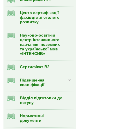
Центр сертифікації
фахівців зі сталого
розвитку
Науково-освітній
центр інтенсивного
навчання іноземних
та української мов
«ІНТЕНСИВ»
Сертифікат В2
Підвищення
кваліфікації
Відділ підготовки до
вступу
Нормативні
документи