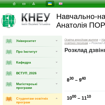
Навчально-нау
Анатолія ПО
Освіта впродовж життя
»
На
Університет
освітніх програм
»
Розклад д
Розклад дзвін
Про Інститут
Кафедра
ВСТУП_2026
30
40
8
– 9
Магістерські
програми
00
10
10
– 11
Cтудентам освітніх
програм