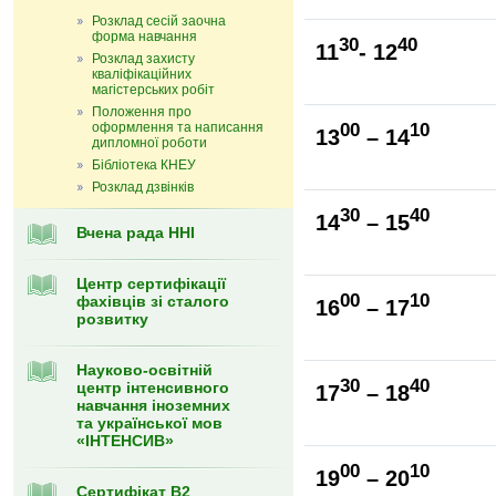
Розклад сесій заочна
форма навчання
30
40
11
- 12
Розклад захисту
кваліфікаційних
магістерських робіт
Положення про
оформлення та написання
00
10
13
– 14
дипломної роботи
Бібліотека КНЕУ
Розклад дзвінків
30
40
14
– 15
Вчена рада ННІ
Центр сертифікації
00
10
фахівців зі сталого
16
– 17
розвитку
Науково-освітній
30
40
центр інтенсивного
17
– 18
навчання іноземних
та української мов
«ІНТЕНСИВ»
00
10
19
– 20
Сертифікат В2